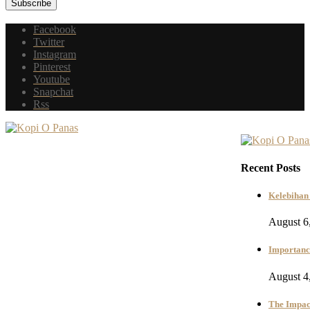
Facebook
Twitter
Instagram
Pinterest
Youtube
Snapchat
Rss
Recent Posts
Kelebihan 
August 6
Importance
August 4
The Impac