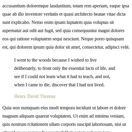
accusantium doloremque laudantium, totam rem aperiam, eaque ipsa
quae ab illo inventore veritatis et quasi architecto beatae vitae dicta
sunt explicabo. Nemo enim ipsam luptatem quia voluptas sit
aspernatur aut odit aut fugit, sed quia consequuntur magni dolores
eos qui ratione voluptatem sequi nesciunt. Neque porro quisquam
est, qui dolorem ipsum quia dolor sit amet, consectetur, adipisci velit.
I went to the woods because I wished to live
deliberately, to front only the essential facts of life, and
see if I could not learn what it had to teach, and not,
when I came to die, discover that I had not lived.
Henry David Thoreau
Quia non numquam eius modi tempora incidunt ut labore et dolore
magnam aliquam quaerat voluptatem. Ut enim ad minima veniam,
quis nostrum rcitationem ullam corporis suscipit laboriosam, nisi ut