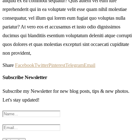
aliquid ex ea commodi sequatur? Quis autem vel eum iure
reprehenderit qui in ea voluptate velit esse quam nihil molestiae
consequatur, vel illum qui lorem eum fugiat quo voluptas nulla
pariatur? At vero eos et accusamus et iusto odio dignissimos
ducimus qui blanditiis esentium voluptatum deleniti atque corrupti
quos dolores et quas molestias excepturi sint occaecati cupiditate
non provident,
Share
Facebook
Twitter
Pinterest
Telegram
Email
Subscribe Newsletter
Subscribe my Newsletter for new blog posts, tips & new photos.
Let's stay updated!