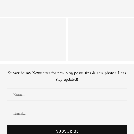
Kelebihan konjac untuk kesihatan
Importance of Coloring and
The Impact of Carbohydrates on
Painting for Children
Bodily Health
Subscribe my Newsletter for new blog posts, tips & new photos. Let's
stay updated!