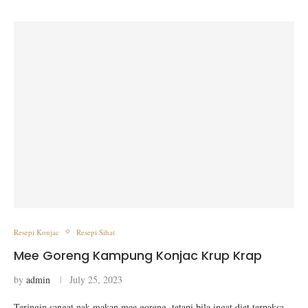
Resepi Konjac
Resepi Sihat
Mee Goreng Kampung Konjac Krup Krap
by
admin
July 25, 2023
Teringin sangat nak makan mee goreng, tetapi bila ingat diet terpaksa