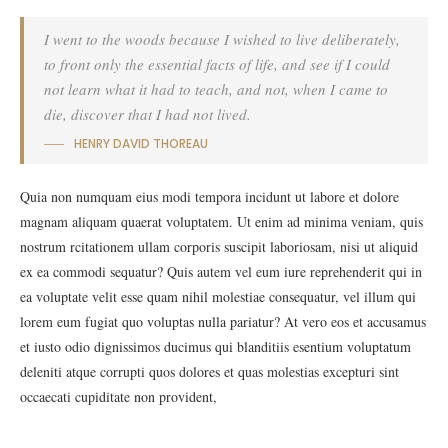
I went to the woods because I wished to live deliberately,
to front only the essential facts of life, and see if I could
not learn what it had to teach, and not, when I came to
die, discover that I had not lived.
HENRY DAVID THOREAU
Quia non numquam eius modi tempora incidunt ut labore et dolore
magnam aliquam quaerat voluptatem. Ut enim ad minima veniam, quis
nostrum rcitationem ullam corporis suscipit laboriosam, nisi ut aliquid
ex ea commodi sequatur? Quis autem vel eum iure reprehenderit qui in
ea voluptate velit esse quam nihil molestiae consequatur, vel illum qui
lorem eum fugiat quo voluptas nulla pariatur? At vero eos et accusamus
et iusto odio dignissimos ducimus qui blanditiis esentium voluptatum
deleniti atque corrupti quos dolores et quas molestias excepturi sint
occaecati cupiditate non provident,