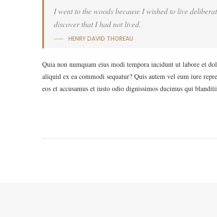
I went to the woods because I wished to live deliberatel
discover that I had not lived.
HENRY DAVID THOREAU
Quia non numquam eius modi tempora incidunt ut labore et dol
aliquid ex ea commodi sequatur? Quis autem vel eum iure reprehe
eos et accusamus et iusto odio dignissimos ducimus qui blanditii