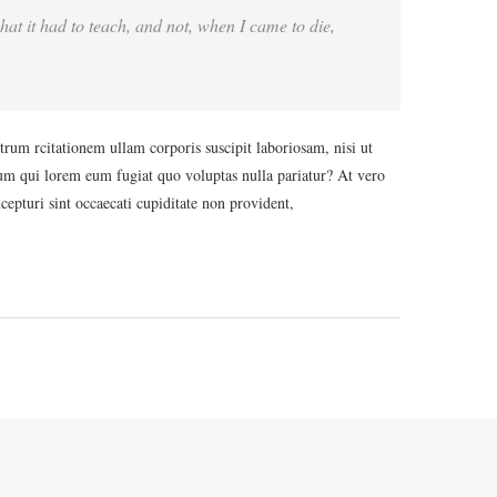
 what it had to teach, and not, when I came to die,
m rcitationem ullam corporis suscipit laboriosam, nisi ut
lum qui lorem eum fugiat quo voluptas nulla pariatur? At vero
cepturi sint occaecati cupiditate non provident,