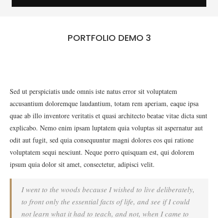
PORTFOLIO DEMO 3
Sed ut perspiciatis unde omnis iste natus error sit voluptatem
accusantium doloremque laudantium, totam rem aperiam, eaque ipsa
quae ab illo inventore veritatis et quasi architecto beatae vitae dicta sunt
explicabo. Nemo enim ipsam luptatem quia voluptas sit aspernatur aut
odit aut fugit, sed quia consequuntur magni dolores eos qui ratione
voluptatem sequi nesciunt. Neque porro quisquam est, qui dolorem
ipsum quia dolor sit amet, consectetur, adipisci velit.
I went to the woods because I wished to live deliberately,
to front only the essential facts of life, and see if I could
not learn what it had to teach, and not, when I came to